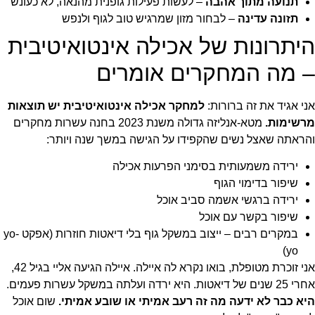
תנועה מתוך אהבה
– לעשות פעילות גופנית מהנאה, לא כעונש
תזונה עדינה
– לבחור מזון שמרגיש טוב לגוף ולנפש
היתרונות של אכילה אינטואיטיבית
– מה המחקרים אומרים
אני אגיד את זה ברורות:
למחקר אכילה אינטואיטיבית יש תוצאות
מרשימות.
מטא-אנליזה גדולה משנת 2023 בחנה עשרות מחקרים
והראתה שאצל נשים שהקפידו על הגישה במשך שנה ויותר:
ירידה משמעותית בסימני הפרעות אכילה
שיפור בדימוי הגוף
ירידה ברגשי אשמה סביב אוכל
שיפור בקשר עם אוכל
במקרים רבים – ייצוב במשקל גוף בלי דיאטות חוזרות (אפקט yo-
yo)
אני זוכרת מטופלת, בואו נקרא לה איילה. איילה הגיעה אליי בגיל 42,
אחרי 25 שנים של דיאטות. היא ירדה ועלתה במשקל עשרות פעמים.
היא כבר לא ידעה מה זה רעב אמיתי או שובע אמיתי.
שום אוכל