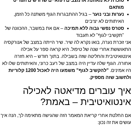
סוכרת לא מאוזנת או מצבים רפואיים שדורשים תפריט
מותאם
נערות ובני נוער
– בגיל ההתבגרות הגוף משתנה כל הזמן,
האיתותים לא יציבים
סטרס נפשי גבוה ללא תמיכה
– אם את במשבר, ההכוונה של
"תקשיבי לגוף" לא תעבוד
אני זוכרת נערה, בואו נקרא לה שיר. שיר הייתה במצב של אנורקסיה
התאוששת אחרי שנה של טיפול. היא קראה ספר על אכילה
אינטואיטיבית והחליטה שזה בשבילה. בתוך חודש – היא חזרה
אחורה. הגוף שלה עדיין היה במצב של רעב כרוני, והאיתותים שלו לא
היו אמינים.
"להקשיב לגוף" משמעו היה לאכול 1200 קלוריות
ולחשוב שזה מספיק.
איך עוברים מדיאטה לאכילה
אינטואיטיבית – באמת?
אם החלטת אחרי קריאת המאמר הזה שהגישה מתאימה לך, הנה איך
עושים את זה נכון: