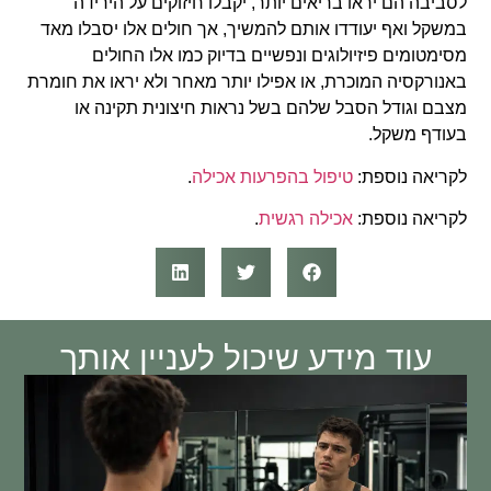
לסביבה הם יראו בריאים יותר, יקבלו חיזוקים על הירידה
במשקל ואף יעודדו אותם להמשיך, אך חולים אלו יסבלו מאד
מסימטומים פיזיולוגים ונפשיים בדיוק כמו אלו החולים
באנורקסיה המוכרת, או אפילו יותר מאחר ולא יראו את חומרת
מצבם וגודל הסבל שלהם בשל נראות חיצונית תקינה או
בעודף משקל.
לקריאה נוספת:
טיפול בהפרעות אכילה
.
לקריאה נוספת:
אכילה רגשית
.
עוד מידע שיכול לעניין אותך