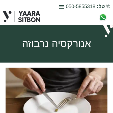
טל:
050-5855318
צור קשר
איך זה עובד
אבחנת הפרעות אכילה
אנורקסיה נרבוזה