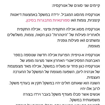
קיימים שני סוגים של אנורקסיה:
אנורקסיה מהסוג המגביל. ירידה במשקל באמצעות דיאטות
קיצוניות, צומות ו/או
ספורטאיות מתבגרות בסיכון
.
אנורקסיה מסוג אכילה התקפית ופיצוי . אכילה התקפית
ולאחריה פעילות של "היטהרות" כגון הקאה, צומות, משלשלים
ומשתנים ו/או פעילות גופנית
מוגזמת.
אנורקסיה א-טיפית: הפרעת אכילה חדשה שנוספה בספר
האבחנות הפסיכיאטרי האחרון אשר מציגה מופע של
אנורקסיה כגון פחד עז מעליה במשקל, אכילה מאד מצומצמת
של אנרגיה ליום, השפעה מוגזמת של המשקל על ההערכה
העצמית.
השונה הוא שאותם חולים יהיו במשקל תקין או בעודף משקל.
לרוב אלו יהיו
אנשים אשר סבלו מעודף משקל בעבר וירדו בצורה
משמעותית במשקל.